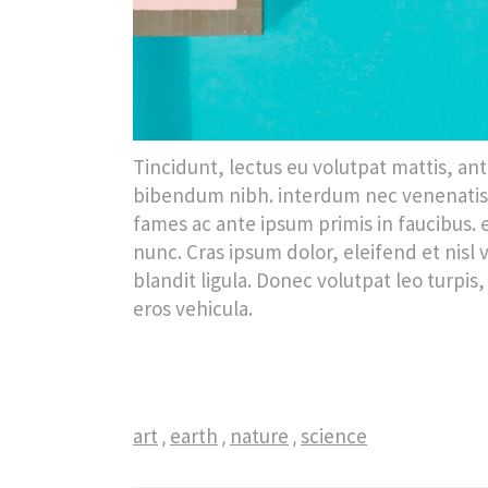
Tincidunt, lectus eu volutpat mattis, an
bibendum nibh. interdum nec venenatis 
fames ac ante ipsum primis in faucibus. eu
nunc. Cras ipsum dolor, eleifend et nisl 
blandit ligula. Donec volutpat leo turpi
eros vehicula.
art
earth
nature
science
,
,
,