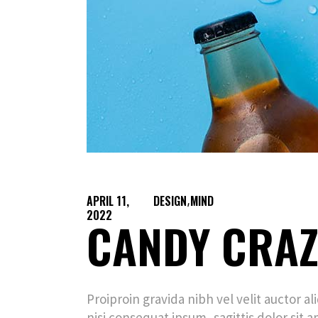
APRIL 11,
DESIGN
,
MIND
2022
CANDY CRAZ
Proiproin gravida nibh vel velit auctor a
nisi consequat ipsum, sagittis dolor sit a