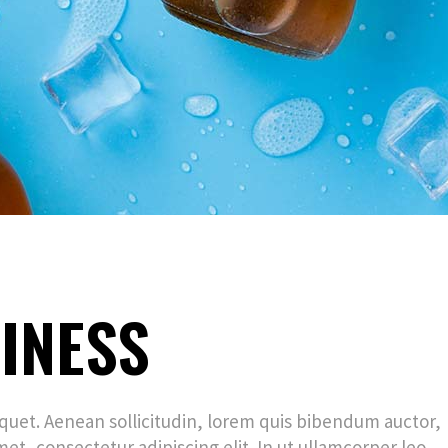
INESS
liquet. Aenean sollicitudin, lorem quis bibendum auctor,
met, consectetur adipiscing elit. In ut ullamcorper leo,