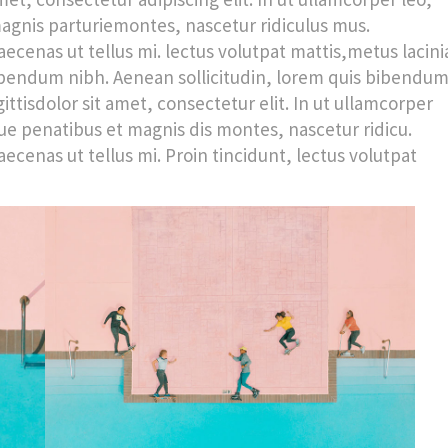
agnis parturiemontes, nascetur ridiculus mus.
aecenas ut tellus mi. lectus volutpat mattis,metus lacini
ibendum nibh. Aenean sollicitudin, lorem quis bibendu
ittisdolor sit amet, consectetur elit. In ut ullamcorper
ue penatibus et magnis dis montes, nascetur ridicu.
aecenas ut tellus mi. Proin tincidunt, lectus volutpat