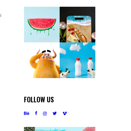
a
m
FOLLOW US