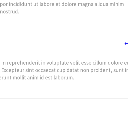
or incididunt ut labore et dolore magna aliqua minim
 nostrud.
r in reprehenderit in voluptate velit esse cillum dolore e
r. Excepteur sint occaecat cupidatat non proident, sunt i
serunt mollit anim id est laborum.