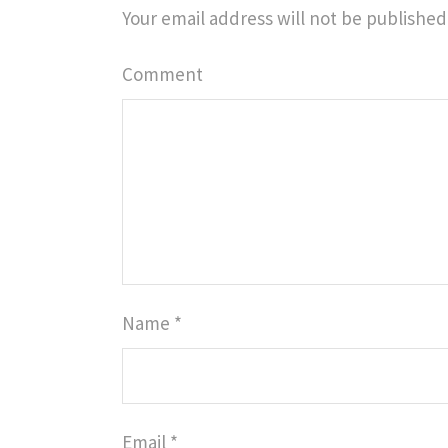
Your email address will not be published
Comment
Name
*
Email
*