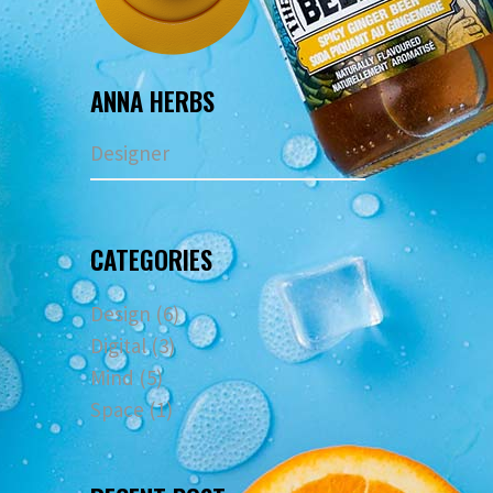
ANNA HERBS
Designer
CATEGORIES
Design
(6)
Digital
(3)
Mind
(5)
Space
(1)