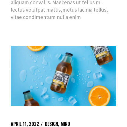
aliquam convallis. Maecenas ut tellus mi.
lectus volutpat mattis,metus lacinia tellus,
vitae condimentum nulla enim
APRIL 11, 2022
DESIGN
MIND