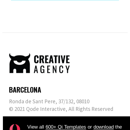
BARCELONA
Ronda de Sant Pere, 37/132, 08010
© 2021
Qode Interactive
, All Rights Reserved
View all
600+ Qi Templates
or
download
the