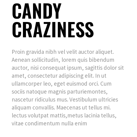
CANDY
CRAZINESS
Proin gravida nibh vel velit auctor aliquet.
Aenean sollicitudin, lorem quis bibendum
auctor, nisi consequat ipsum, sagittis dolor sit
amet, consectetur adipiscing elit. In ut
ullamcorper leo, eget euismod orci. Cum
sociis natoque magnis parturiemontes,
nascetur ridiculus mus. Vestibulum ultricies
aliquam convallis. Maecenas ut tellus mi.
lectus volutpat mattis,metus lacinia tellus,
vitae condimentum nulla enim