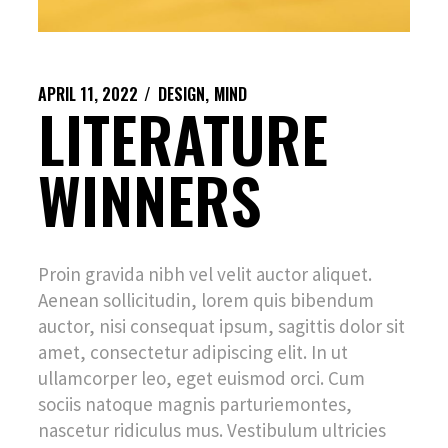
APRIL 11, 2022
DESIGN
MIND
LITERATURE
WINNERS
Proin gravida nibh vel velit auctor aliquet.
Aenean sollicitudin, lorem quis bibendum
auctor, nisi consequat ipsum, sagittis dolor sit
amet, consectetur adipiscing elit. In ut
ullamcorper leo, eget euismod orci. Cum
sociis natoque magnis parturiemontes,
nascetur ridiculus mus. Vestibulum ultricies