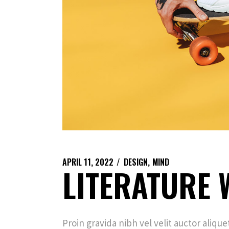
APRIL 11, 2022
DESIGN
MIND
LITERATURE 
Proin gravida nibh vel velit auctor aliqu