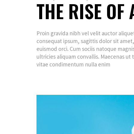
THE RISE OF 
Proin gravida nibh vel velit auctor aliqu
consequat ipsum, sagittis dolor sit amet,
euismod orci. Cum sociis natoque magnis
ultricies aliquam convallis. Maecenas ut t
vitae condimentum nulla enim