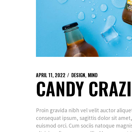
APRIL 11, 2022
DESIGN
MIND
CANDY CRAZ
Proin gravida nibh vel velit auctor aliqu
consequat ipsum, sagittis dolor sit amet,
euismod orci. Cum sociis natoque magnis