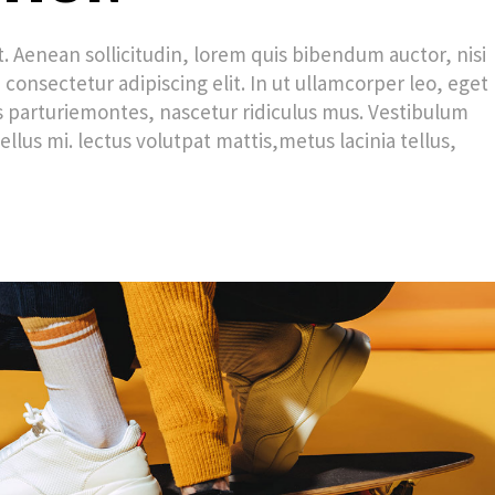
et. Aenean sollicitudin, lorem quis bibendum auctor, nisi
 consectetur adipiscing elit. In ut ullamcorper leo, eget
 parturiemontes, nascetur ridiculus mus. Vestibulum
ellus mi. lectus volutpat mattis,metus lacinia tellus,