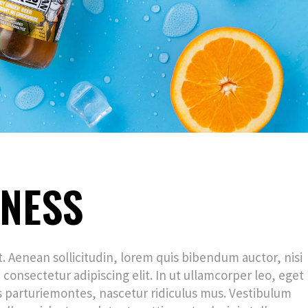
INESS
et. Aenean sollicitudin, lorem quis bibendum auctor, nisi
 consectetur adipiscing elit. In ut ullamcorper leo, eget
 parturiemontes, nascetur ridiculus mus. Vestibulum