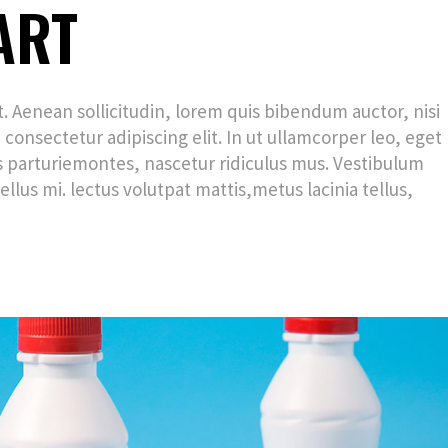
ART
et. Aenean sollicitudin, lorem quis bibendum auctor, nisi
 consectetur adipiscing elit. In ut ullamcorper leo, eget
 parturiemontes, nascetur ridiculus mus. Vestibulum
ellus mi. lectus volutpat mattis,metus lacinia tellus,