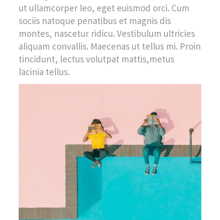
ut ullamcorper leo, eget euismod orci. Cum
sociis natoque penatibus et magnis dis
montes, nascetur ridicu. Vestibulum ultricies
aliquam convallis. Maecenas ut tellus mi. Proin
tincidunt, lectus volutpat mattis,metus
lacinia tellus.