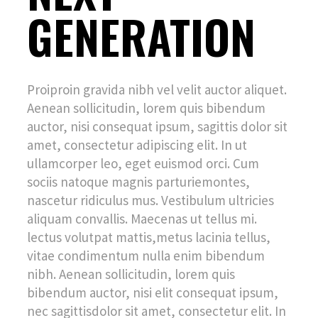
GENERATION
Proiproin gravida nibh vel velit auctor aliquet.
Aenean sollicitudin, lorem quis bibendum
auctor, nisi consequat ipsum, sagittis dolor sit
amet, consectetur adipiscing elit. In ut
ullamcorper leo, eget euismod orci. Cum
sociis natoque magnis parturiemontes,
nascetur ridiculus mus. Vestibulum ultricies
aliquam convallis. Maecenas ut tellus mi.
lectus volutpat mattis,metus lacinia tellus,
vitae condimentum nulla enim bibendum
nibh. Aenean sollicitudin, lorem quis
bibendum auctor, nisi elit consequat ipsum,
nec sagittisdolor sit amet, consectetur elit. In