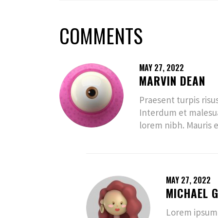
COMMENTS
MAY 27, 2022
MARVIN DEAN
Praesent turpis risu
Interdum et malesua
lorem nibh. Mauris e
MAY 27, 2022
MICHAEL 
Lorem ipsum d