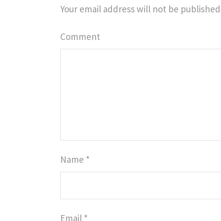
Your email address will not be published
Comment
Name
*
Email
*