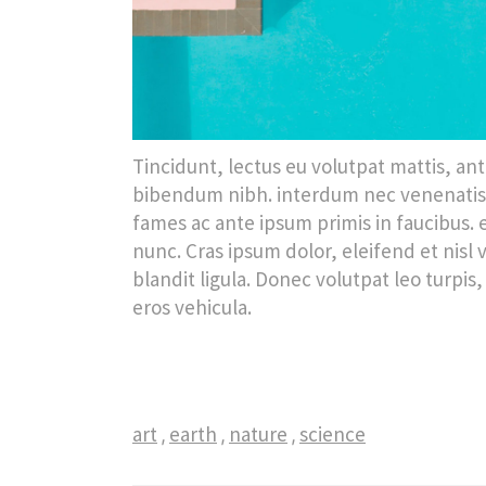
Tincidunt, lectus eu volutpat mattis, an
bibendum nibh. interdum nec venenatis 
fames ac ante ipsum primis in faucibus. eu
nunc. Cras ipsum dolor, eleifend et nisl 
blandit ligula. Donec volutpat leo turpi
eros vehicula.
art
earth
nature
science
,
,
,