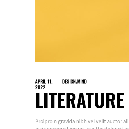
APRIL 11,
DESIGN
,
MIND
2022
LITERATURE
Proiproin gravida nibh vel velit auctor a
nisi consequat ipsum, sagittis dolor sit a