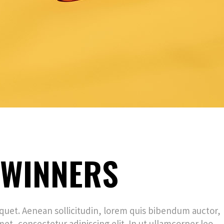
 WINNERS
liquet. Aenean sollicitudin, lorem quis bibendum auctor,
met, consectetur adipiscing elit. In ut ullamcorper leo,