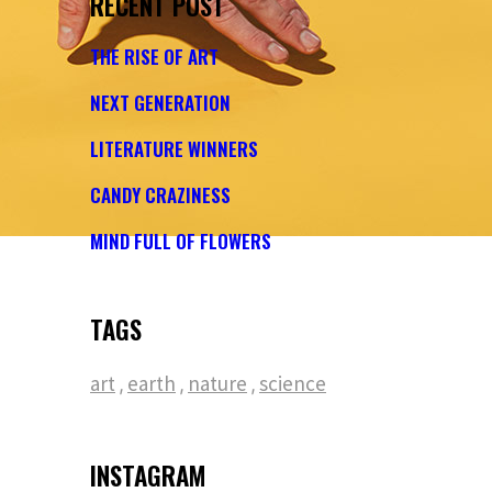
RECENT POST
THE RISE OF ART
NEXT GENERATION
LITERATURE WINNERS
CANDY CRAZINESS
MIND FULL OF FLOWERS
TAGS
art
earth
nature
science
,
,
,
INSTAGRAM