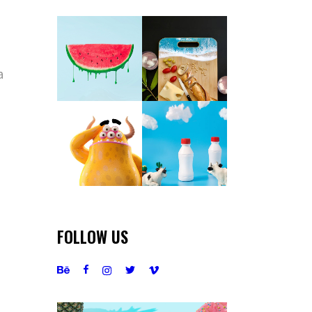
a
m
FOLLOW US