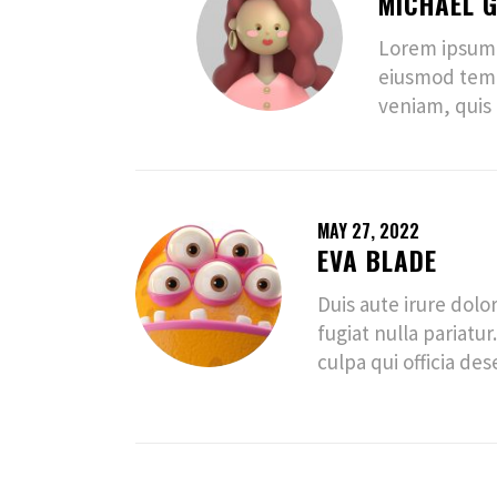
MICHAEL 
Lorem ipsum d
eiusmod temp
veniam, quis
MAY 27, 2022
EVA BLADE
Duis aute irure dolo
fugiat nulla pariatu
culpa qui officia de