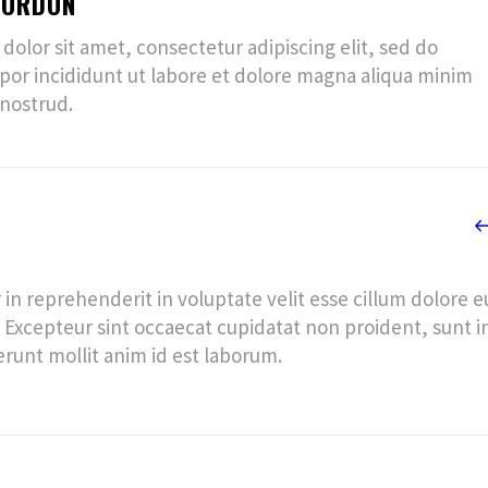
GORDON
olor sit amet, consectetur adipiscing elit, sed do
or incididunt ut labore et dolore magna aliqua minim
 nostrud.
r in reprehenderit in voluptate velit esse cillum dolore e
r. Excepteur sint occaecat cupidatat non proident, sunt i
serunt mollit anim id est laborum.