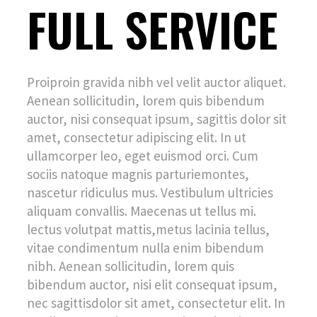
FULL SERVICE
Proiproin gravida nibh vel velit auctor aliquet.
Aenean sollicitudin, lorem quis bibendum
auctor, nisi consequat ipsum, sagittis dolor sit
amet, consectetur adipiscing elit. In ut
ullamcorper leo, eget euismod orci. Cum
sociis natoque magnis parturiemontes,
nascetur ridiculus mus. Vestibulum ultricies
aliquam convallis. Maecenas ut tellus mi.
lectus volutpat mattis,metus lacinia tellus,
vitae condimentum nulla enim bibendum
nibh. Aenean sollicitudin, lorem quis
bibendum auctor, nisi elit consequat ipsum,
nec sagittisdolor sit amet, consectetur elit. In